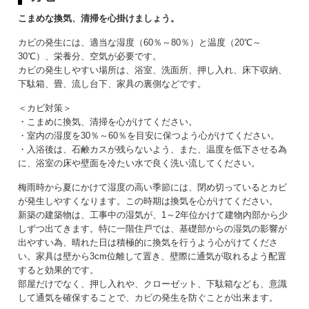
こまめな換気、清掃を心掛けましょう。
カビの発生には、適当な湿度（60％～80％）と温度（20℃～
30℃）、栄養分、空気が必要です。
カビの発生しやすい場所は、浴室、洗面所、押し入れ、床下収納、
下駄箱、畳、流し台下、家具の裏側などです。
＜カビ対策＞
・こまめに換気、清掃を心がけてください。
・室内の湿度を30％～60％を目安に保つよう心がけてください。
・入浴後は、石鹸カスが残らないよう、また、温度を低下させる為
に、浴室の床や壁面を冷たい水で良く洗い流してください。
梅雨時から夏にかけて湿度の高い季節には、閉め切っているとカビ
が発生しやすくなります。この時期は換気を心がけてください。
新築の建築物は、工事中の湿気が、1～2年位かけて建物内部から少
しずつ出てきます。特に一階住戸では、基礎部からの湿気の影響が
出やすい為、晴れた日は積極的に換気を行うよう心がけてくださ
い。家具は壁から3cm位離して置き、壁際に通気が取れるよう配置
すると効果的です。
部屋だけでなく、押し入れや、クローゼット、下駄箱なども、意識
して通気を確保することで、カビの発生を防ぐことが出来ます。