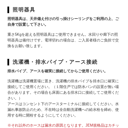
照明器具
照明器具は、天井備え付けの引っ掛けシーリングをご利用の上、ご
自身で設置して下さい。
重さ5Kgを超える照明器具はご使用できません。水回りや廊下の照
明器具は備付けです。電球切れの場合は、ご入居者様のご負担で交
換をお願い致します。
洗濯機・排水パイプ・アース接続
排水パイプ、アースを確実に接続してからご使用ください。
洗濯機は洗濯機置場に置き、洗濯機の排水パイプを排水口に確実に
接続してご使用ください。（１階住戸では防水パンの設置が無い場
合があります。その場合も床面にある排水口に接続してご使用くだ
さい。）
アースはコンセント下のアースターミナルに接続してください。水
漏れ事故防止のため、不在時は全自動洗濯機への給水栓を締め、使
用する時に開栓するようにしてください。
※それ以外のホースは漏水の原因となります。JEM規格品はカチッ