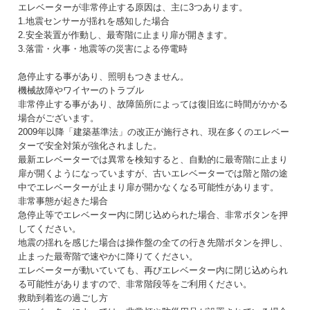
エレベーターが非常停止する原因は、主に3つあります。
1.地震センサーが揺れを感知した場合
2.安全装置が作動し、最寄階に止まり扉が開きます。
3.落雷・火事・地震等の災害による停電時
急停止する事があり、照明もつきません。
機械故障やワイヤーのトラブル
非常停止する事があり、故障箇所によっては復旧迄に時間がかかる
場合がございます。
2009年以降「建築基準法」の改正が施行され、現在多くのエレベー
ターで安全対策が強化されました。
最新エレベーターでは異常を検知すると、自動的に最寄階に止まり
扉が開くようになっていますが、古いエレベーターでは階と階の途
中でエレベーターが止まり扉が開かなくなる可能性があります。
非常事態が起きた場合
急停止等でエレベーター内に閉じ込められた場合、非常ボタンを押
してください。
地震の揺れを感じた場合は操作盤の全ての行き先階ボタンを押し、
止まった最寄階で速やかに降りてください。
エレベーターが動いていても、再びエレベーター内に閉じ込められ
る可能性がありますので、非常階段等をご利用ください。
救助到着迄の過ごし方