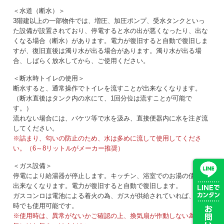
＜水道（断水）＞
3階建以上の一部物件では、増圧、加圧ポンプ、受水タンクといっ
た設備が設置されており、停電すると水の出が悪くなったり、出な
くなる場合（断水）があります。電力が復旧すると自動で復旧しま
すが、復旧直後は濁り水が出る場合があります。濁り水が出る場
合、しばらく放水してから、ご使用ください。
＜断水時トイレの使用＞
断水すると、通常操作でトイレを流すことが出来なくなります。
（断水直後はタンク内の水にて、1回分位は流すことが可能で
す。）
流れない場合には、バケツ等で水を汲み、直接便器内に水を注ぎ流
してください。
※詰まり、匂いの防止のため、水は多めに流して使用してくださ
い。（6～8リットルがメーカー推奨）
＜ガス設備＞
停電により給湯器が停止します。キッチン、浴室でのお湯の使用が
出来なくなります。電力が復旧すると自動で復旧します。
ガスコンロは電池による着火の為、ガスが供給されていれば、停電
時でも使用可能です。
※使用時は、異常がないかご確認の上、換気扇が作動しない為、換