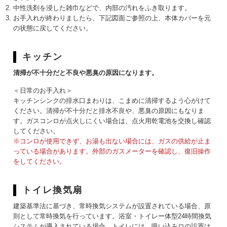
中性洗剤を浸した雑巾などで、内部の汚れをふき取ります。
お手入れが終わりましたら、下記図面ご参照の上、本体カバーを元
の状態に戻してください。
キッチン
清掃が不十分だと不良や悪臭の原因になります。
＜日常のお手入れ＞
キッチンシンクの排水口まわりは、こまめに清掃するよう心がけて
ください。清掃が不十分だと排水不良や、悪臭の原因にもなりま
す。ガスコンロが点火しにくい場合は、点火用乾電池を交換し確認
してください。
※コンロが使用できず、お湯も出ない場合には、ガスの供給が止ま
っている場合があります。外部のガスメーターを確認し、復旧操作
をしてください。
トイレ換気扇
建築基準法に基づき、常時換気システムが設置されている場合、原
則として常時換気を行っています。浴室・トイレー体型24時間換気
システムが導入されている場合、トイレには、吸い込みロの設置は