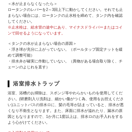
＜水が止まらなくなったら＞
ロータンクのレバーを2～3回上下に動かしてください。それでも止
まらない場合には、ロータンクの止水栓を締めて、タンク内を確認
してください。
※止水栓は、給水管の途中にあり、マイナスドライバーまたはコイ
ンで回せるようになっています。
＜タンクの水が止まらない場合の原因＞
・浮き球が充分に上がっていない。（ボールタップ固定ナットを緩
めて調整可能）
・排水弁が確実に作動していない。（異物がある場合取り除く、チ
ェーンのよじれを直す）
浴室排水トラップ
浴室、浴槽のお掃除は、スポンジ等やわらかいものを使用してくだ
さい。(研磨剤入り洗剤は、細かい傷がつく為、使用をお控えくださ
い)ユニットバスの排水ロに、髪の毛等が詰まっていると、排水が悪
くなり不衛生となります。また、床面に排水が溢れたり、漏水の原
因ともなりますので、1か月に1度以上は、排水ロのお手入れをする
よう心がけてください。