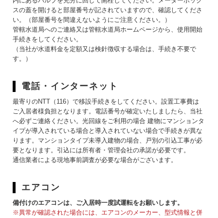
内にあるバルブを充分に回して開栓してください。メーターボック
スの蓋を開けると部屋番号が記されていますので、確認してくださ
い。（部屋番号を間違えないようにご注意ください。）
管轄水道局へのご連絡又は管轄水道局ホームページから、使用開始
手続きをしてください。
（当社が水道料金を定額又は検針徴収する場合は、手続き不要で
す。）
電話・インターネット
最寄りのNTT（116）で移設手続きをしてください。設置工事費は
ご入居者様負担となります。電話番号が確定いたしましたら、当社
へ必ずご連絡ください。光回線をご利用の場合 建物にマンションタ
イプが導入されている場合と導入されていない場合で手続きが異な
ります。マンションタイプ未導入建物の場合、戸別の引込工事が必
要となります。引込には所有者・管理会社の承諾が必要です。
通信業者による現地事前調査が必要な場合がございます。
エアコン
備付けのエアコンは、ご入居時一度試運転をお願いします。
※異常が確認された場合には、エアコンのメーカー、型式情報と併