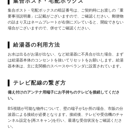
集合ポスト・宅配ボックス
集合ポスト・宅配ボックスの暗証番号は、ご契約時にお渡しの「重
要事項説明書」に記載がございますので、ご確認ください。郵便物
の詰まり又はネームプレートが右側にズレていると、開錠できない
場合がございますので、併せてご確認ください。
給湯器の利用方法
お水は出るがお湯が出ない、など給湯器に不具合が出た場合、まず
は給湯器本体のコンセントを抜いてリセットをお願いします。給湯
器本体は、主に玄関横のスペースやベランダに設置されています。
テレビ配線の繋ぎ方
備え付けのアンテナ用端子にお手持ちのテレビを接続してくださ
い。
BS視聴が可能な物件について、壁の端子が1か所の場合、市販の分
波器による接続が必要となります。接続後、テレビや受信機のチャ
ンネル設定を(再スキャン)を行い、最適な受信状況をご確認くださ
い。