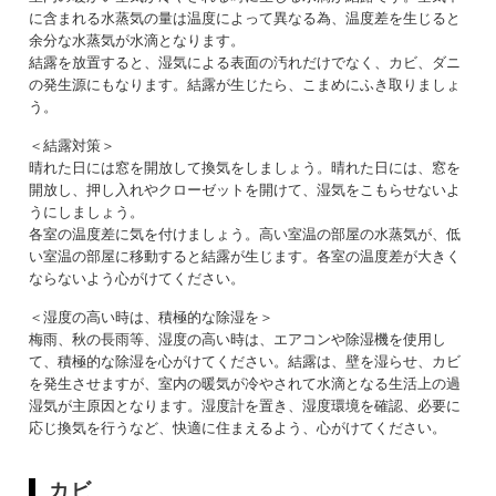
に含まれる水蒸気の量は温度によって異なる為、温度差を生じると
余分な水蒸気が水滴となります。
結露を放置すると、湿気による表面の汚れだけでなく、カビ、ダニ
の発生源にもなります。結露が生じたら、こまめにふき取りましょ
う。
＜結露対策＞
晴れた日には窓を開放して換気をしましょう。晴れた日には、窓を
開放し、押し入れやクローゼットを開けて、湿気をこもらせないよ
うにしましょう。
各室の温度差に気を付けましょう。高い室温の部屋の水蒸気が、低
い室温の部屋に移動すると結露が生じます。各室の温度差が大きく
ならないよう心がけてください。
＜湿度の高い時は、積極的な除湿を＞
梅雨、秋の長雨等、湿度の高い時は、エアコンや除湿機を使用し
て、積極的な除湿を心がけてください。結露は、壁を湿らせ、カビ
を発生させますが、室内の暖気が冷やされて水滴となる生活上の過
湿気が主原因となります。湿度計を置き、湿度環境を確認、必要に
応じ換気を行うなど、快適に住まえるよう、心がけてください。
カビ