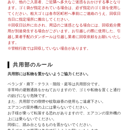
あり、他のご入居者、ご近隣へ多大なご迷惑をおかけする事となり
ます。ゴミ袋が指定されている場合は、必ず指定のゴミ袋を使用し
てください。粗大ゴミは各市区町村へ事前にご連絡のうえ、回収日
当日に指定場所に搬出してください。
※回収日以外に出され、周辺のご迷惑となる場合には、回収処分費
用が別途発生する場合がございます。お引越しの際に使用した、引
越し業者手配のダンボールは引越し業者に回収依頼をお願いいたし
ます。
※管轄行政では回収していない場合があります。
共用部のルール
共用部には私物を置かないようご協力ください。
ベランダ・廊下・テラス・階段・庭等は共用部分です。
非常時の避難通路をかねておりますので、ゴミや私物を置くと通行
の妨げになり危険です。
また、共用部での喫煙や蚊取線香の使用もご遠慮下さい。
エアコンの室外機の上には乗らないでください。
お子様が乗って転落する恐れがありますので、エアコンの室外機の
上には乗らないでください。
同様に、踏み台となるものを置かないでください。