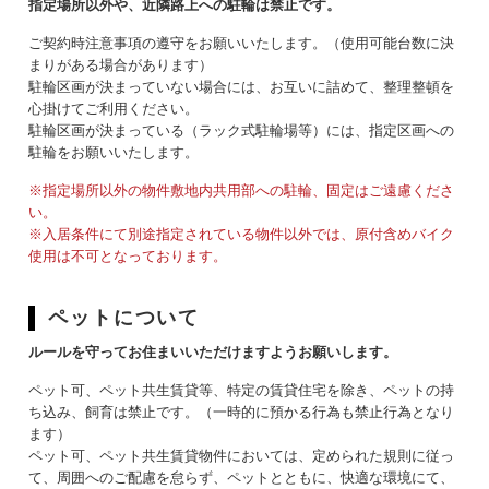
指定場所以外や、近隣路上への駐輪は禁止です。
ご契約時注意事項の遵守をお願いいたします。（使用可能台数に決
まりがある場合があります）
駐輪区画が決まっていない場合には、お互いに詰めて、整理整頓を
心掛けてご利用ください。
駐輪区画が決まっている（ラック式駐輪場等）には、指定区画への
駐輪をお願いいたします。
※指定場所以外の物件敷地内共用部への駐輪、固定はご遠慮くださ
い。
※入居条件にて別途指定されている物件以外では、原付含めバイク
使用は不可となっております。
ペットについて
ルールを守ってお住まいいただけますようお願いします。
ペット可、ペット共生賃貸等、特定の賃貸住宅を除き、ペットの持
ち込み、飼育は禁止です。（一時的に預かる行為も禁止行為となり
ます）
ペット可、ペット共生賃貸物件においては、定められた規則に従っ
て、周囲へのご配慮を怠らず、ペットとともに、快適な環境にて、