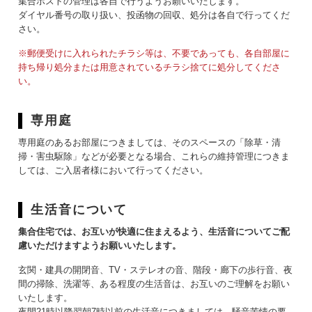
集合ポストの管理は各自で行うようお願いいたします。
ダイヤル番号の取り扱い、投函物の回収、処分は各自で行ってくだ
さい。
※郵便受けに入れられたチラシ等は、不要であっても、各自部屋に
持ち帰り処分または用意されているチラシ捨てに処分してくださ
い。
専用庭
専用庭のあるお部屋につきましては、そのスペースの「除草・清
掃・害虫駆除」などが必要となる場合、これらの維持管理につきま
しては、ご入居者様において行ってください。
生活音について
集合住宅では、お互いが快適に住まえるよう、生活音についてご配
慮いただけますようお願いいたします。
玄関・建具の開閉音、TV・ステレオの音、階段・廊下の歩行音、夜
間の掃除、洗濯等、ある程度の生活音は、お互いのご理解をお願い
いたします。
夜間21時以降翌朝7時以前の生活音につきましては、騒音苦情の要