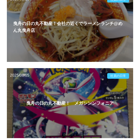
曳舟の日の丸不動産！会社の近くでラーメンランチ@め
ん丸曳舟店
2025/08/05
社員の日常
曳舟の日の丸不動産！ メガシンンフォニア