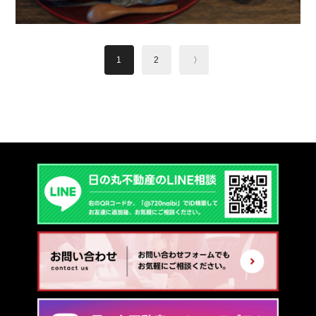
1
2
〉