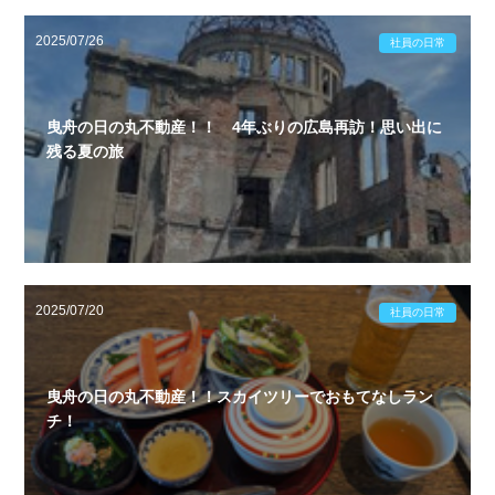
2025/07/26
社員の日常
曳舟の日の丸不動産！！ 4年ぶりの広島再訪！思い出に
残る夏の旅
2025/07/20
社員の日常
曳舟の日の丸不動産！！スカイツリーでおもてなしラン
チ！