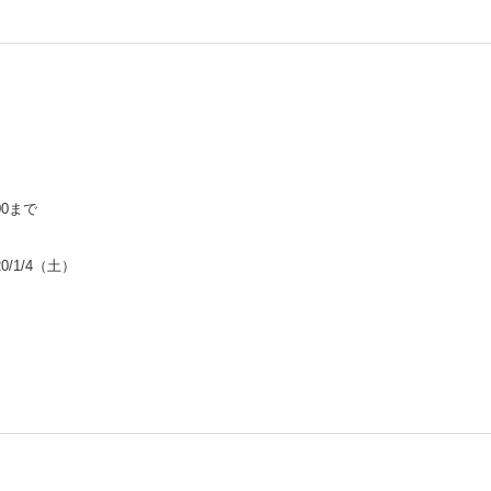
00まで
0/1/4（土）