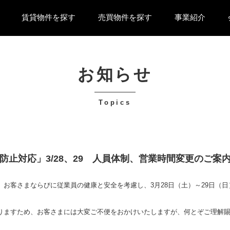
賃貸物件を探す
売買物件を探す
事業紹介
お部屋検索
オフィス・店舗
駐車場
一戸建て
マンション
事業用・収益物件
土地
賃貸仲介事業
物件管理事業
物件売買事業
不動産投資関連事
機関投資家様・A
止対応」3/28、29 人員体制、営業時間変更のご案
お客さまならびに従業員の健康と安全を考慮し、3月28日（土）～29日（日
りますため、お客さまには大変ご不便をおかけいたしますが、何とぞご理解