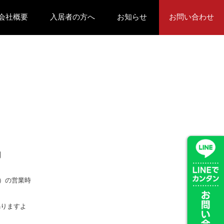
会社概要
入居者の方へ
お知らせ
お問い合わせ
業
M会社様向け
社長挨拶
会社情報
アクセス
入居者の方へ
解約届
ブログ
お知らせ
フォームでお問い合わせ
LINEでお問い合わせ
03-3610-0101
内
）の営業時
賜りますよ